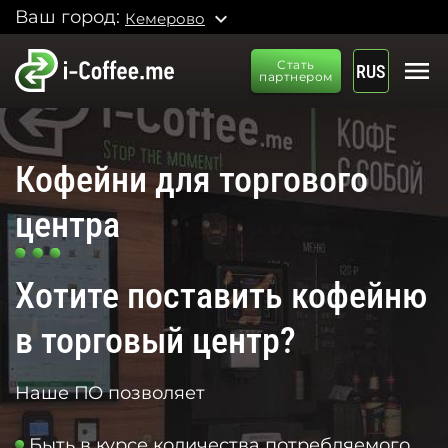
Ваш город:
expand_more
Кемерово
menu
Стать
RUS
партнером
Кофейни для торгового
центра
Хотите поставить кофейню
в торговый центр?
Наше ПО позволяет
Быть в курсе количества потребляемого