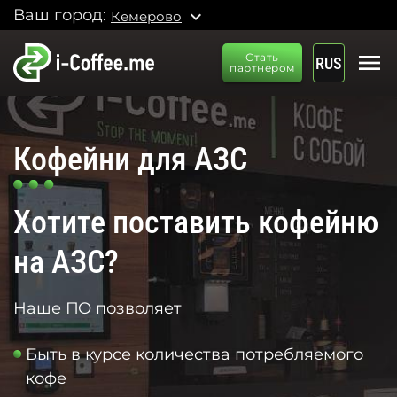
Ваш город:
expand_more
Кемерово
menu
Стать
RUS
партнером
Кофейни для АЗС
Хотите поставить кофейню
на АЗС?
Наше ПО позволяет
Быть в курсе количества потребляемого
кофе