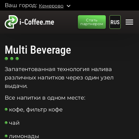
Ваш город:
expand_more
Кемерово
menu
Стать
RUS
партнером
Multi Beverage
Запатентованная технология налива
различных напитков через один узел
выдачи.
Все напитки в одном месте:
кофе, фильтр кофе
чай
лимонады